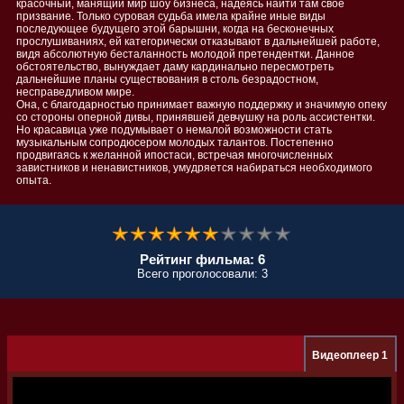
красочный, манящий мир шоу бизнеса, надеясь найти там свое
призвание. Только суровая судьба имела крайне иные виды
последующее будущего этой барышни, когда на бесконечных
прослушиваниях, ей категорически отказывают в дальнейшей работе,
видя абсолютную бесталанность молодой претендентки. Данное
обстоятельство, вынуждает даму кардинально пересмотреть
дальнейшие планы существования в столь безрадостном,
несправедливом мире.
Она, с благодарностью принимает важную поддержку и значимую опеку
со стороны оперной дивы, принявшей девчушку на роль ассистентки.
Но красавица уже подумывает о немалой возможности стать
музыкальным сопродюсером молодых талантов. Постепенно
продвигаясь к желанной ипостаси, встречая многочисленных
завистников и ненавистников, умудряется набираться необходимого
опыта.
Рейтинг фильма: 6
Всего проголосовали: 3
Видеоплеер 1