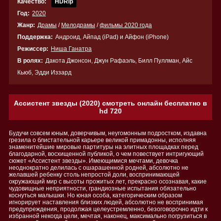
Качество:
HDRip
Год:
2020
Жанр:
Драмы
/
Мелодрамы
/
фильмы 2020 года
Поддержка:
Андроид, Айпад (iPad) и Айфон (iPhone)
Режиссер:
Ниша Ганатра
В ролях:
Дакота Джонсон, Джун Рафаэль, Билл Пуллман, Айс
Кьюб, Эдди Иззард
Ассистент звезды (2020) смотреть онлайн бесплатно в
hd 720
Будучи совсем юным, доверчивым, неугомонным подростком, издавна
грезила о блистательной карьере великой примадонны, исполняя
знаменитейшие мировые партитуры на элитных площадках перед
благодарной, восхищенной публикой, о чем повествует интригующий
сюжет «Ассистент звезды». Имеющимися мечтами, девочка
неоднократно делилась с ошарашенной родней, абсолютно не
желавшей ребенку столь непростой доли, воспринимающей
окружающий мир с высоты прожитых лет, прекрасно осознавая, какие
чудовищные неприятности, грандиозные испытания обязательно
коснуться малышки. Но юная особа, категорическим образом
игнорирует наставления близких людей, абсолютно не воспринимая
предупреждения, продолжая целеустремленно, безоговорочно идти к
избранной некогда цели, мечтая, наконец, максимально погрузиться в