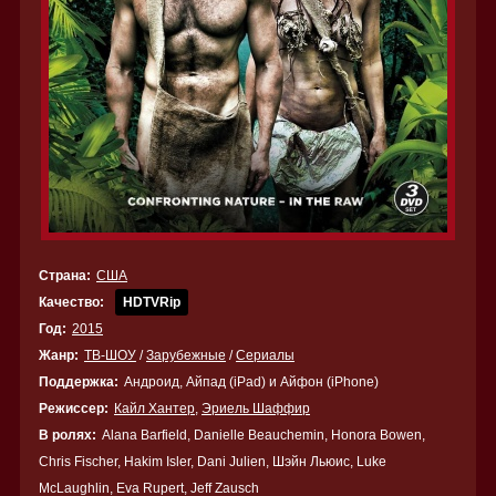
Страна:
США
Качество:
HDTVRip
Год:
2015
Жанр:
ТВ-ШОУ
/
Зарубежные
/
Сериалы
Поддержка:
Андроид, Айпад (iPad) и Айфон (iPhone)
Режиссер:
Кайл Хантер
,
Эриель Шаффир
В ролях:
Alana Barfield, Danielle Beauchemin, Honora Bowen,
Chris Fischer, Hakim Isler, Dani Julien, Шэйн Льюис, Luke
McLaughlin, Eva Rupert, Jeff Zausch