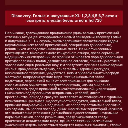
Discovery. Голые и напуганные XL 1,2,3,4,5,6,7 сезон
смотреть онлайн бесплатно в hd 720
Необычное, долгожданное продолжение удивительных приключений
отважных безумцев, отображаемое новым эпизодом «Discovery. Голые
и напуганные XL 1-7 сезон», вновь раскрывает впечатляющие кадры
неугомонных искателей приключений, совершенно добровольно,
решившихся исследовать неведомые места. Из многочисленных
претендентов, многомесячного конкурсного отбора, после серьезных
медицинских обследований, по жребию отбирается пара добровольцев
противоположных полов, давших важное согласие, принять участие в
завораживающем реальном шоу. Им предстоит, прилагая неимоверные
усилия, врожденную выдержку, прилагаемый здравый рассудок,
нескончаемое терпение, умудриться, неким образом выжить посреди
жестокого, непредсказуемого мира. Уже на начальном этапе
подготовки, персонажей лишают всех привычных для обычного
современного обывателя предметов обихода, какими они ранее
пользовались среди привычной высокотехнологичной цивилизации.
Оказываясь под прессингом непривычных условий, дикого
пространства, природа сразу же заставляет их столкнуться с суровыми
испытаниями, учитывая, недоступность продуктов, живительной влаги,
привычно получаемой из-под крана. Их попросту оставили абсолютно
без одежды, выбросив посреди диких, необжитых территорий нагишом,
что значительно усложняет дальнейшее существование. Отдельные
пары смельчаков, после розыгрыша, сразу оказываются среди
практически необитаемого мира, где на протяжении бесконечных,
ужасающих недель, несчастным придется научиться выживать, словно