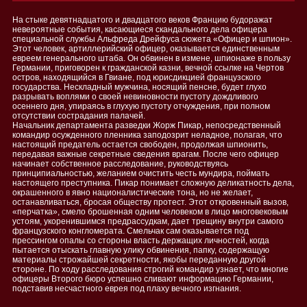
На стыке девятнадцатого и двадцатого веков Францию будоражат
невероятные события, касающиеся скандального дела офицера
специальной службы Альфреда Дрейфуса сюжета «Офицер и шпион».
Этот человек, артиллерийский офицер, оказывается единственным
евреем генерального штаба. Он обвинен в измене, шпионаже в пользу
Германии, приговорен к гражданской казни, вечной ссылке на Чертов
остров, находящийся в Гвиане, под юрисдикцией французского
государства. Нескладный мужчина, носящий пенсне, будет глухо
разрывать воплями о своей невиновности пустоту дождливого
осеннего дня, упираясь в глухую пустоту отчуждения, при полном
отсутствии сострадания палачей.
Начальник департамента разведки Жорж Пикар, непосредственный
командир осужденного пленника заподозрит неладное, полагая, что
настоящий предатель остается свободен, продолжая шпионить,
передавая важные секретные сведения врагам. После чего офицер
начинает собственное расследование, руководствуясь
принципиальностью, желанием очистить честь мундира, поймать
настоящего преступника. Пикар понимает сложную деликатность дела,
окрашенного в явно националистические тона, но не желает,
останавливаться, бросая обществу протест. Этот откровенный вызов,
«перчатка», смело брошенная одним человеком в лицо многовековым
устоям, укоренившимся предрассудкам, дает трещину внутри самого
французского конгломерата. Смельчак сам оказывается под
прессингом опалы со стороны власть держащих личностей, когда
пытается отыскать главную улику обвинения, папку, содержащую
материалы строжайшей секретности, якобы переданную другой
стороне. По ходу расследования строгий командир узнает, что многие
офицеры Второго бюро успешно сливают информацию Германии,
подставив несчастного еврея под плаху вечного изгнания.