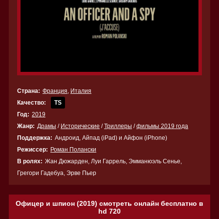
Страна:
Франция
,
Италия
Качество:
TS
Год:
2019
Жанр:
Драмы
/
Исторические
/
Триллеры
/
фильмы 2019 года
Поддержка:
Андроид, Айпад (iPad) и Айфон (iPhone)
Режиссер:
Роман Полански
В ролях:
Жан Дюжарден, Луи Гаррель, Эмманюэль Сенье,
Грегори Гадебуа, Эрве Пьер
Офицер и шпион (2019) смотреть онлайн бесплатно в
hd 720