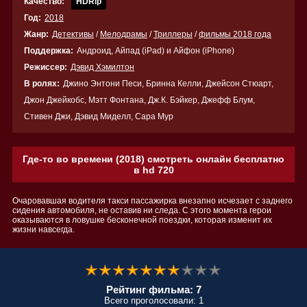
Качество:
HDRip
Год:
2018
Жанр:
Детективы
/
Мелодрамы
/
Триллеры
/
фильмы 2018 года
Поддержка:
Андроид, Айпад (iPad) и Айфон (iPhone)
Режиссер:
Дэвид Хэмилтон
В ролях:
Джино Энтони Песи, Бринна Келли, Джейсон Стюарт,
Джон Джейкобс, Мэтт Фонтана, Дж.К. Бэйкер, Джефф Блум,
Стивен Джи, Дэвид Миделл, Сара Мур
Где-то во времени (2018) смотреть онлайн бесплатно
в hd 720
Очаровавшая водителя такси пассажирка внезапно исчезает с заднего
сидения автомобиля, не оставив ни следа. С этого момента герои
оказываются в ловушке бесконечной поездки, которая изменит их
жизни навсегда.
Рейтинг фильма: 7
Всего проголосовали: 1