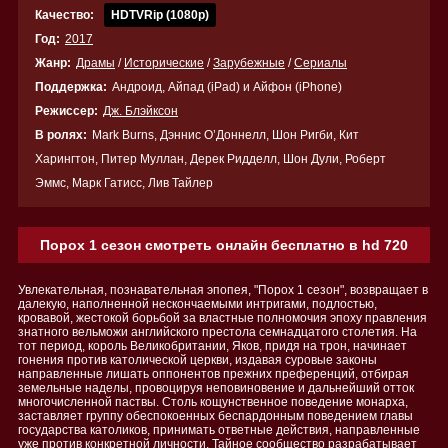
Качество:
HDTVRip (1080p)
Год:
2017
Жанр:
Драмы
/
Исторические
/
Зарубежные
/
Сериалы
Поддержка:
Андроид, Айпад (iPad) и Айфон (iPhone)
Режиссер:
Дж. Блэйксон
В ролях:
Mark Burns, Дэннис О’Доннелл, Шон Ригби, Кит
Харингтон, Питер Муллан, Дерек Ридделл, Шон Дули, Роберт
Эммс, Марк Гатисс, Лив Тайлер
Порох 1 сезон смотреть онлайн бесплатно в hd 720
Увлекательная, познавательная эпопея, "Порох 1 сезон", возвращает в
далекую, наполненной нескончаемыми интригами, подлостью,
кровавой, жестокой борьбой за властные полномочия эпоху правления
знатного вельможи английского престола семнадцатого столетия. На
тот период, король Великобритании, Яков, придя на трон, начинает
гонения против католической церкви, издавая суровые законы
направленные лишать оппонентов прежних преференций, отбирая
земельные наделы, провоцируя неповиновение и дальнейший отток
многочисленной паствы. Столь кощунственное поведение монарха,
заставляет группу обеспокоенных беспардонным поведением главы
государства католиков, принимать ответные действия, направленные
уже против конкретной личности. Тайное сообщество разрабатывает