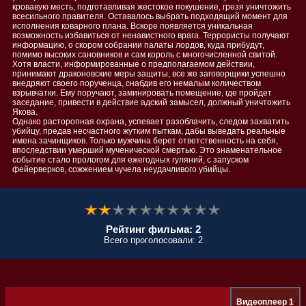
кровавую месть, подготавливая жестокое покушение, грезя уничтожить
всесильного правителя. Оставалось выбрать подходящий момент для
исполнения коварного плана. Вскоре появляется уникальная
возможность избавиться от ненавистного врага. Террористы получают
информацию, о скором собрании палаты лордов, куда прибудут,
помимо высоких сановников и сам король с многочисленной свитой.
Хотя власти, информированные о предполагаемом действии,
принимают драконовские меры защиты, все же заговорщики успешно
внедряют своего порученца, снабдив его немалым количеством
взрывчатки. Ему поручают, заминировать помещение, где пройдет
заседание, привести в действие адский замысел, должный уничтожить
Якова.
Однако расторопная охрана, успевает разоблачить, следом захватить
убийцу, предав несчастного жутким пыткам, дабы выведать реальные
имена зачинщиков. Только мужчина берет ответственность на себя,
впоследствии умерший мученической смертью. Это знаменательное
событие стало прологом для ежегодных гуляний, с запуском
фейерверков, сожжением чучела неудачливого убийцы.
Рейтинг фильма: 2
Всего проголосовали: 2
Видеоплеер 1