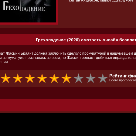
Нэйтан Андерсон, Майкл Эдвард Роуз
Грехопадение (2020) смотреть онлайн бесплат
кат Жасмин Браянт должна заключить сделку с прокуратурой в нашумевшем де
стве мужа, уже призналась во всем, но Жасмин решает добиться оправдатель
ения.
Рейтинг фи
Всего проголосов