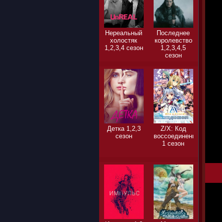
Нереальный
Последнее
холостяк
королевство
1,2,3,4 сезон
1,2,3,4,5
сезон
Детка 1,2,3
Z/X: Код
сезон
воссоединения
1 сезон