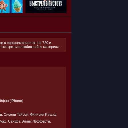
е в хорошем качестве hd 720 и
 и смотреть полюбившийся материал.
Айфон (iPhone)
и, Сисели Тайсон, Филисия Рашад,
 Фокс, Сандра Эллис Лэфферти,