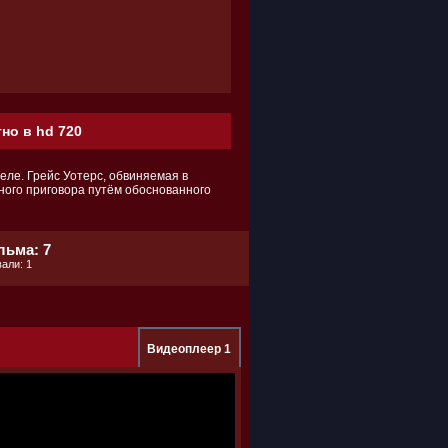
но в hd 720
ле. Грейс Уотерс, обвиняемая в
ного приговора путём обоснованного
льма: 7
али: 1
Видеоплеер 1