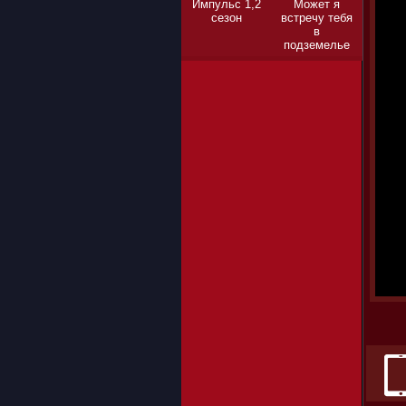
Импульс 1,2
Может я
сезон
встречу тебя
в
подземелье
1,2,3 сезон