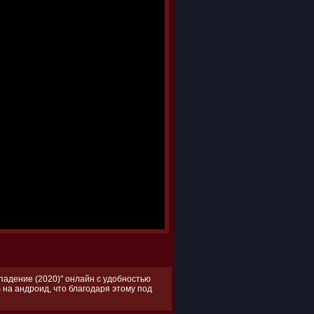
падение (2020)" онлайн с удобностью
 на андроид, что благодаря этому под