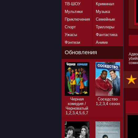
ТВ-ШОУ
Криминал
Мультики
Музыка
Приключения
Семейные
Спорт
Триллеры
Ужасы
Фантастика
Фэнтези
Аниме
Обновления
Адво
убий
сомн
Черная
Соседство
комедия /
1,2,3,4 сезон
Черноватый
1,2,3,4,5,6,7
сезон