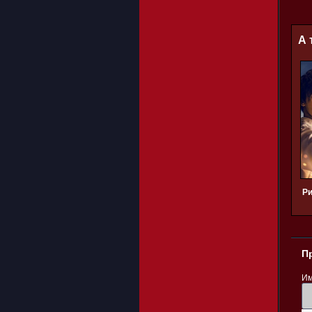
А 
Ри
П
Им