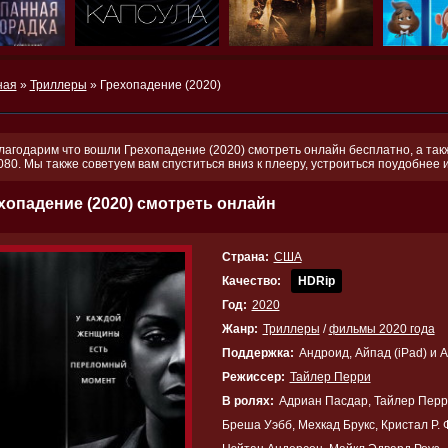
ная
»
Триллеры
» Грехопадение (2020)
лагодарим что вошли Грехопадение (2020) смотреть онлайн бесплатно, а такж
080. Мы также советуем вам спуститься вниз к плееру, устроиться поудобнее
хопадение (2020) смотреть онлайн
Страна:
США
Качество:
HDRip
Год:
2020
Жанр:
Триллеры
/
фильмы 2020 года
Поддержка:
Андроид, Айпад (iPad) и 
Режиссер:
Тайлер Перри
В ролях:
Адриан Пасдар, Тайлер Перр
Бреша Уэбб, Мехкад Брукс, Кристал Р.