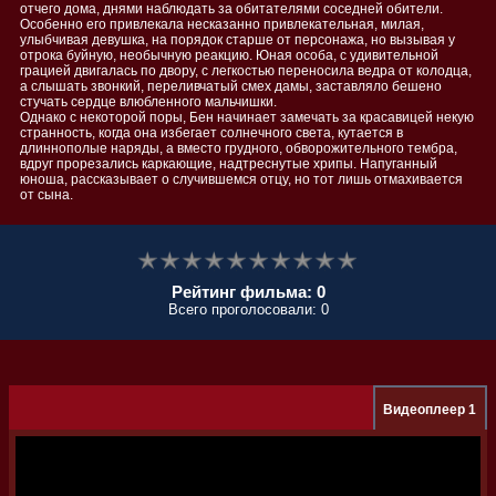
отчего дома, днями наблюдать за обитателями соседней обители.
Особенно его привлекала несказанно привлекательная, милая,
улыбчивая девушка, на порядок старше от персонажа, но вызывая у
отрока буйную, необычную реакцию. Юная особа, с удивительной
грацией двигалась по двору, с легкостью переносила ведра от колодца,
а слышать звонкий, переливчатый смех дамы, заставляло бешено
стучать сердце влюбленного мальчишки.
Однако с некоторой поры, Бен начинает замечать за красавицей некую
странность, когда она избегает солнечного света, кутается в
длиннополые наряды, а вместо грудного, обворожительного тембра,
вдруг прорезались каркающие, надтреснутые хрипы. Напуганный
юноша, рассказывает о случившемся отцу, но тот лишь отмахивается
от сына.
Рейтинг фильма: 0
Всего проголосовали: 0
Видеоплеер 1