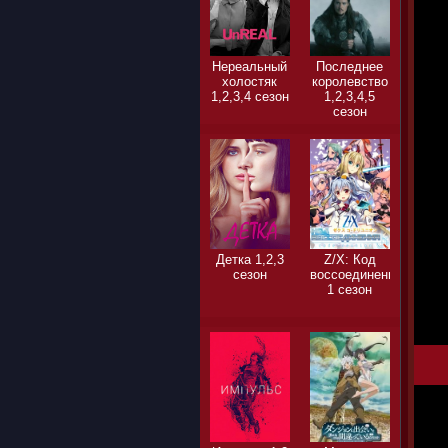
Нереальный
Последнее
холостяк
королевство
1,2,3,4 сезон
1,2,3,4,5
сезон
Детка 1,2,3
Z/X: Код
сезон
воссоединения
1 сезон