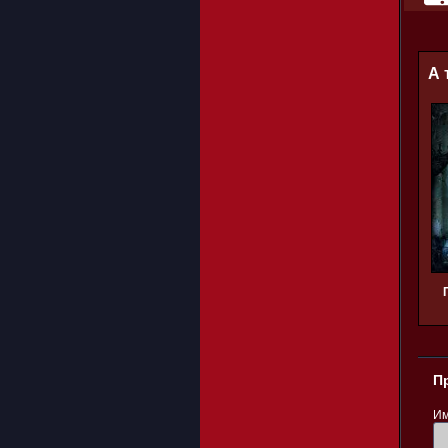
А 
П
Им