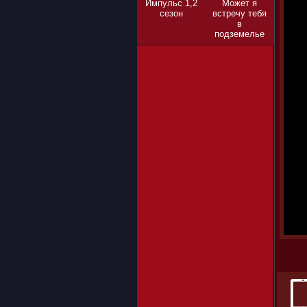
Импульс 1,2
Может я
сезон
встречу тебя
в
подземелье
1,2,3 сезон