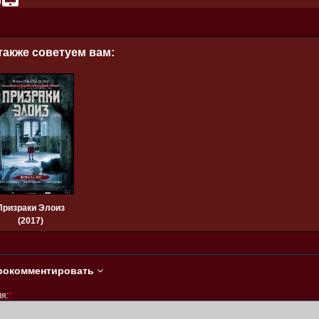
также советуем вам:
Призраки Элоиз
(2017)
рокомментировать
я:
*