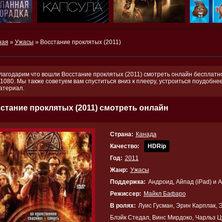
ная
»
Ужасы
» Восстание проклятых (2011)
лагодарим что вошли Восстание проклятых (2011) смотреть онлайн бесплатно,
 1080. Мы также советуем вам спуститься вниз к плееру, устроиться поудобн
атериал.
стание проклятых (2011) смотреть онлайн
Страна:
Канада
Качество:
HDRip
Год:
2011
Жанр:
Ужасы
Поддержка:
Андроид, Айпад (iPad) и 
Режиссер:
Майкл Бафаро
В ролях:
Луис Гусман, Эрин Карплак, 
Блэйк Стедал, Винс Мирдоко, Чарльз Ц