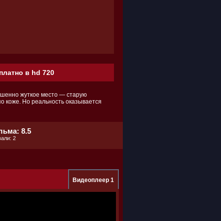
платно в hd 720
ршенно жуткое место — старую
по коже. Но реальность оказывается
ьма: 8.5
али: 2
Видеоплеер 1