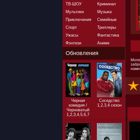
ТВ-ШОУ
Криминал
Мультики
Музыка
Приключения
Семейные
Спорт
Триллеры
Ужасы
Фантастика
Фэнтези
Аниме
Обновления
Моло
забр
намн
Черная
Соседство
комедия /
1,2,3,4 сезон
Черноватый
1,2,3,4,5,6,7
сезон