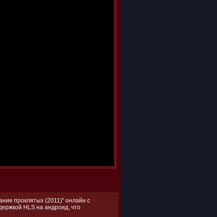
ние проклятых (2011)" онлайн с
ддержкой HLS на андроид, что