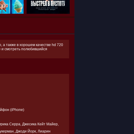
 а также в хорошем качестве hd 720
ее и смотреть полюбившийся
Айфон (iPhone)
Эрика Серра, Джесика Кейт Майер,
укерман, Джоди Йорк, Лиарин