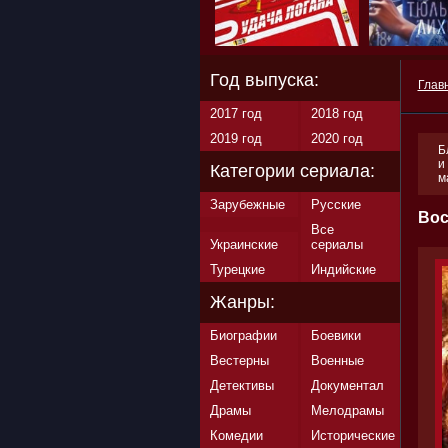
Год выпуска:
Глав
2017 год
2018 год
2019 год
2020 год
Б
и
Категории сериала:
м
Зарубежные
Русские
Вос
Все
Украинские
сериалы
Турецкие
Индийские
Жанры:
Биографии
Боевики
Вестерны
Военные
Детективы
Документал
Драмы
Мелодрамы
Комедии
Исторические