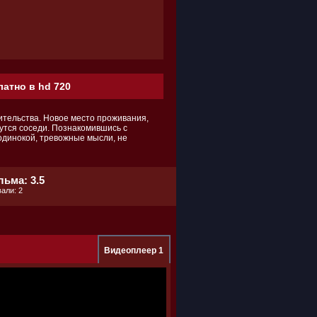
атно в hd 720
ительства. Новое место проживания,
утся соседи. Познакомившись с
одинокой, тревожные мысли, не
ьма: 3.5
али: 2
Видеоплеер 1