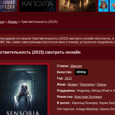
ная
»
Драмы
» Чувствительность (2015)
лагодарим что вошли Чувствительность (2015) смотреть онлайн бесплатно, а 
080. Мы также советуем вам спуститься вниз к плееру, устроиться поудобнее
ствительность (2015) смотреть онлайн
Страна:
Швеция
Качество:
HDRip
Год:
2015
Жанр:
Драмы
/
Триллеры
/
Ужасы
Поддержка:
Андроид, Айпад (iPad) и 
Режиссер:
Кристиан Холлмэн
В ролях:
Харольд Леандер, Карин Бер
Петтерссон, Алида Морберг, Ланна Ол