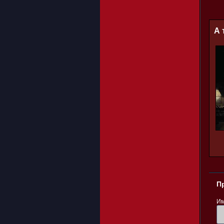
А 
П
Им