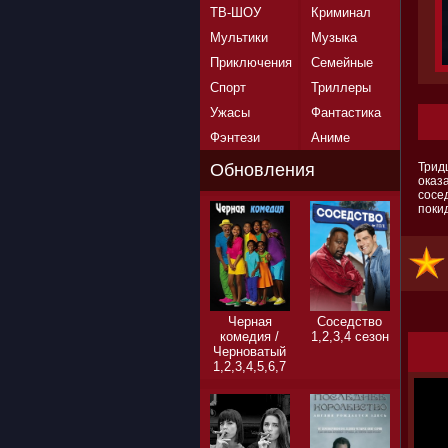
ТВ-ШОУ
Криминал
Мультики
Музыка
Приключения
Семейные
Спорт
Триллеры
Ужасы
Фантастика
Фэнтези
Аниме
Трид
Обновления
оказ
сосе
поки
Черная
Соседство
комедия /
1,2,3,4 сезон
Черноватый
1,2,3,4,5,6,7
сезон