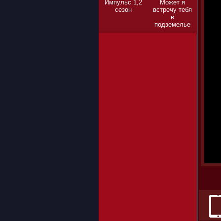
Импульс 1,2
Может я
сезон
встречу тебя
в
подземелье
1,2,3 сезон