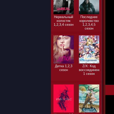
Нереальный
Последнее
холостяк
королевство
1,2,3,4 сезон
1,2,3,4,5
сезон
Детка 1,2,3
Z/X: Код
сезон
воссоединения
1 сезон