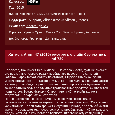
Качество:
HDRip
Год:
2015
Жанр:
боевики
/
Драмы
/
Криминальные
/
Триллеры
Поддержка:
Андроид, Айпад (iPad) и Айфон (iPhone)
Режиссер:
Александр Бах
В ролях:
Руперт Френд, Ханна Уэр, Закари Куинто, Анджела
Бейби, Томас Кречманн, Дэн Баккедаль
Хитмэн: Агент 47 (2015) смотреть онлайн бесплатно в
hd 720
Сорок седьмой имеет необыкновенные способности, пуля не сможет
его поразить с первого раза и вообще это невероятно сильный
человек. Герой может лазить по стенам, а в рукопашной он лучше
многих рестлеров. Нет такого оружия, которое было бы неподвластно
Хитману. Если будет нужно, то может ликвидировать любую цель. 47
также отлично водит различные транспортные средства. 47 является
полиглотом. Вскоре фильм «Хитмэн: Агент 47» онлайн должен
стартовать на экранах кинотеатров.
Персонаж является джентльменом, способен вести себя в
соответствии со всеми манерами, характер нордический. Обаятелен и
харизматичен, если того требует ситуация. Однако, в реальной жизни
мужчину одолевает одиночество, и он малообщителен. 47 не доверяет
людям, хотя однажды показал верность итальянскому священнику,