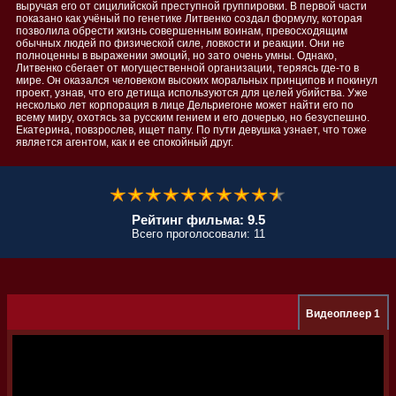
выручая его от сицилийской преступной группировки. В первой части
показано как учёный по генетике Литвенко создал формулу, которая
позволила обрести жизнь совершенным воинам, превосходящим
обычных людей по физической силе, ловкости и реакции. Они не
полноценны в выражении эмоций, но зато очень умны. Однако,
Литвенко сбегает от могущественной организации, теряясь где-то в
мире. Он оказался человеком высоких моральных принципов и покинул
проект, узнав, что его детища используются для целей убийства. Уже
несколько лет корпорация в лице Дельриегоне может найти его по
всему миру, охотясь за русским гением и его дочерью, но безуспешно.
Екатерина, повзрослев, ищет папу. По пути девушка узнает, что тоже
является агентом, как и ее спокойный друг.
Рейтинг фильма: 9.5
Всего проголосовали: 11
Видеоплеер 1