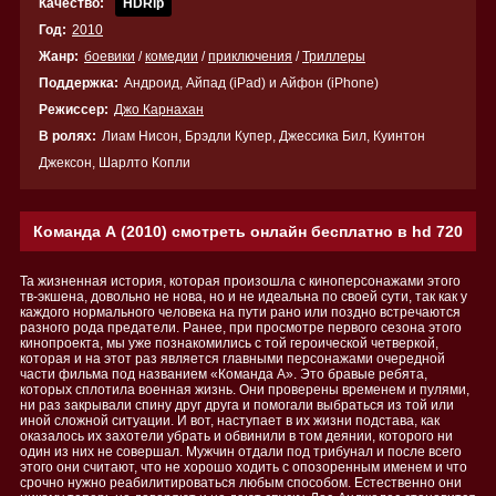
Качество:
HDRip
Год:
2010
Жанр:
боевики
/
комедии
/
приключения
/
Триллеры
Поддержка:
Андроид, Айпад (iPad) и Айфон (iPhone)
Режиссер:
Джо Карнахан
В ролях:
Лиам Нисон, Брэдли Купер, Джессика Бил, Куинтон
Джексон, Шарлто Копли
Команда А (2010) смотреть онлайн бесплатно в hd 720
Та жизненная история, которая произошла с киноперсонажами этого
тв-экшена, довольно не нова, но и не идеальна по своей сути, так как у
каждого нормального человека на пути рано или поздно встречаются
разного рода предатели. Ранее, при просмотре первого сезона этого
кинопроекта, мы уже познакомились с той героической четверкой,
которая и на этот раз является главными персонажами очередной
части фильма под названием «Команда А». Это бравые ребята,
которых сплотила военная жизнь. Они проверены временем и пулями,
ни раз закрывали спину друг друга и помогали выбраться из той или
иной сложной ситуации. И вот, наступает в их жизни подстава, как
оказалось их захотели убрать и обвинили в том деянии, которого ни
один из них не совершал. Мужчин отдали под трибунал и после всего
этого они считают, что не хорошо ходить с опозоренным именем и что
срочно нужно реабилитироваться любым способом. Естественно они