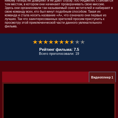
никому теперь не доверяют и не дают спуску. Лос-Анджелес становится
тем местом, в котором они начинают проворачивать свою миссию.
Здесь они организовали так называемый союз мстителей и набирают в
свою команду всех, кто был кинут подобным способом. Такая их
команда и стала носить название «А», что означало они первые из
лучших. Так что заинтересованных зрителей просим приступить к
просмотру этой приключенческой части данного увлекательного
фильма.
Рейтинг фильма: 7.5
Всего проголосовали: 19
Видеоплеер 1