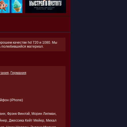
орошем качестве hd 720 и 1080. Мы
ть полюбившийся материал.
тания
,
Германия
Айфон (iPhone)
анн, Фрэнк Финлэй, Морин Липман,
йнер, Джессика Кейт Мейер, Михал