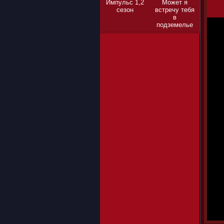
Импульс 1,2
Может я
сезон
встречу тебя
в
подземелье
1,2,3 сезон