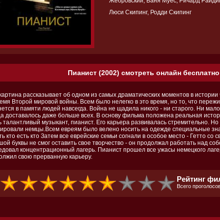
Жебровский, Ваня Муес, Ричард Райди
Люси Скипинг, Родди Скипинг
Пианист (2002) смотреть онлайн бесплатно
картина рассказывает об одном из самых драматических моментов в истории ч
емя Второй мировой войны. Всем было нелегко в это время, но то, что переж
ется в памяти людей навсегда. Война не щадила никого - ни старого. Ни мало
да доставалось даже больше всех. В основу фильма положена реальная истор
ь талантливый музыкант, пианист. Его карьера развивалась стремительно. Н
пировали немцы.Всем евреям было велено носить на одежде специальные зна
ь кто есть кто Затем все еврейские семьи согнали в особое место - Гетто со 
ой буквы не смог оставить свое творчество - он продолжал работать над собо
едовал концентрационный лагерь. Пианист прошел все ужасы немецкого лаге
олжил свою прерванную карьеру.
Рейтинг фи
Всего проголосов