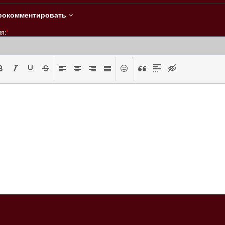
рокомментировать
я:
*