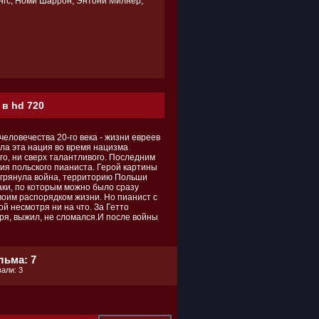
нгс, Номи Шаррон, Энтони Милнер,
 в hd 720
еловечества 20-го века - жизни евреев
ила эта нация во время нацизма
го, ни сверх талантливого. Последним
ия польского пианиста. Герой картины
о грянула война, территорию Польши
ки, по которым можно было сразу
своим распорядком жизни. Но пианист с
й несмотря ни на что. За Гетто
ря, выжил, не сломался.И после войны
льма: 7
али: 3