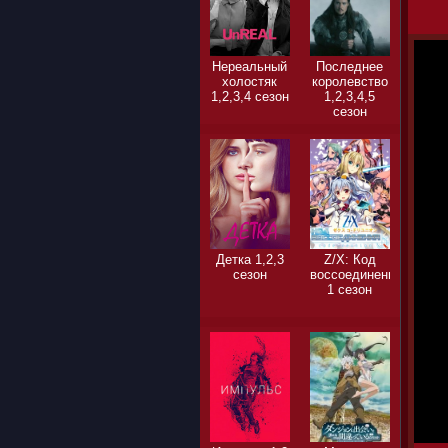
Нереальный
Последнее
холостяк
королевство
1,2,3,4 сезон
1,2,3,4,5
сезон
Детка 1,2,3
Z/X: Код
сезон
воссоединения
1 сезон