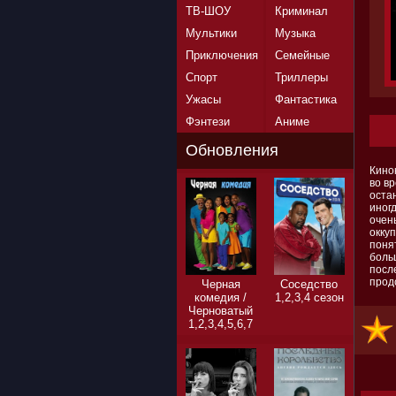
ТВ-ШОУ
Криминал
Мультики
Музыка
Приключения
Семейные
Спорт
Триллеры
Ужасы
Фантастика
Фэнтези
Аниме
Обновления
Кино
во вр
остан
иног
очен
окку
понят
больш
посл
прод
Черная
Соседство
комедия /
1,2,3,4 сезон
Черноватый
1,2,3,4,5,6,7
сезон