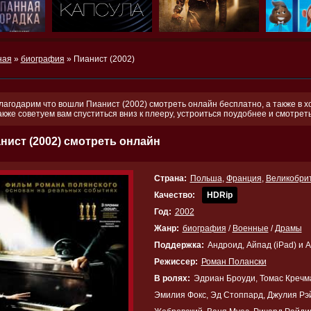
ная
»
биография
» Пианист (2002)
лагодарим что вошли Пианист (2002) смотреть онлайн бесплатно, а также в х
акже советуем вам спуститься вниз к плееру, устроиться поудобнее и смотре
нист (2002) смотреть онлайн
Страна:
Польша
,
Франция
,
Великобри
Качество:
HDRip
Год:
2002
Жанр:
биография
/
Военные
/
Драмы
Поддержка:
Андроид, Айпад (iPad) и 
Режиссер:
Роман Полански
В ролях:
Эдриан Броуди, Томас Кречм
Эмилия Фокс, Эд Стоппард, Джулия Рэ