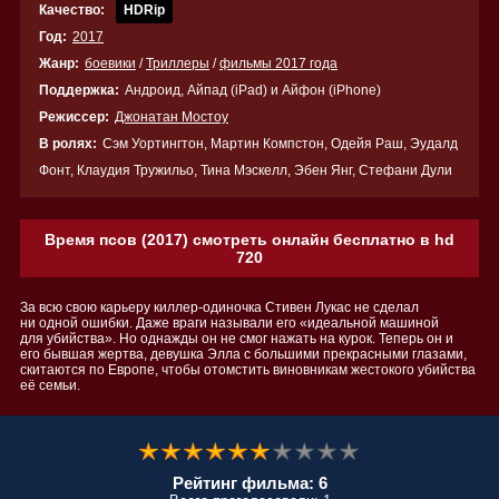
Качество:
HDRip
Год:
2017
Жанр:
боевики
/
Триллеры
/
фильмы 2017 года
Поддержка:
Андроид, Айпад (iPad) и Айфон (iPhone)
Режиссер:
Джонатан Мостоу
В ролях:
Сэм Уортингтон, Мартин Компстон, Одейя Раш, Эудалд
Фонт, Клаудия Тружильо, Тина Мэскелл, Эбен Янг, Стефани Дули
Время псов (2017) смотреть онлайн бесплатно в hd
720
За всю свою карьеру киллер-одиночка Стивен Лукас не сделал
ни одной ошибки. Даже враги называли его «идеальной машиной
для убийства». Но однажды он не смог нажать на курок. Теперь он и
его бывшая жертва, девушка Элла с большими прекрасными глазами,
скитаются по Европе, чтобы отомстить виновникам жестокого убийства
её семьи.
Рейтинг фильма: 6