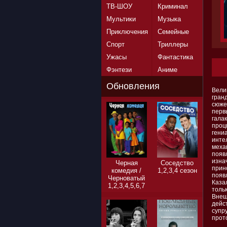
ТВ-ШОУ
Криминал
Мультики
Музыка
Приключения
Семейные
Спорт
Триллеры
Ужасы
Фантастика
Фэнтези
Аниме
Обновления
Вели
гран
сюже
перв
гала
проц
гени
инте
меха
появ
изнач
Черная
Соседство
прин
комедия /
1,2,3,4 сезон
появ
Черноватый
Каза
1,2,3,4,5,6,7
толь
сезон
Внеш
дейс
супру
прот