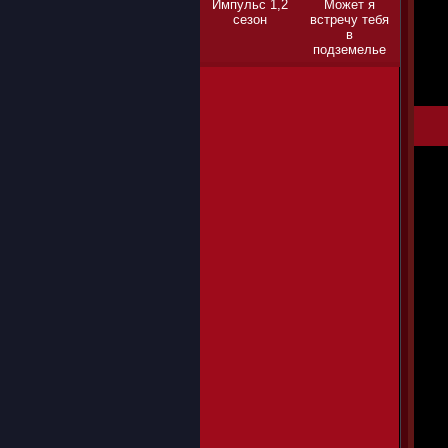
Импульс 1,2
Может я
сезон
встречу тебя
в
подземелье
1,2,3 сезон