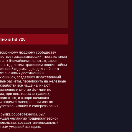
тно в hd 720
угомонному людскому сообществу
льствует захватывающий, трогательный
тся к ближайшим планетам, строя
ясь к далеким, хранящим многие тайны
ивая необходимые для дальнейшего
ле знаковых достижений и
х ошибок, создавших искусственный
евые расчеты, переложить на железные
азработки все чаще начинают
 выполняли многие функции по
да, при некоторых ситуациях,
виваться, и вскоре начинают
учающимся электронным мозгом.
чувств понимания и сопереживания,
 рывка робототехники, был
щущал желанную поддержку верной
уководства, создает универсальный
метрам умершей женщины.