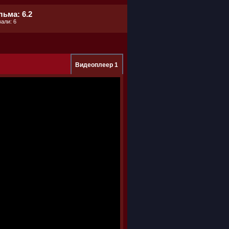
ьма: 6.2
али: 6
Видеоплеер 1