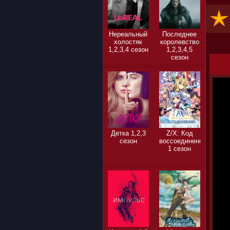
Нереальный
Последнее
холостяк
королевство
1,2,3,4 сезон
1,2,3,4,5
сезон
Детка 1,2,3
Z/X: Код
сезон
воссоединения
1 сезон