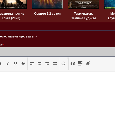
одзилла против
Орвилл 1,2 сезон
Терминатор:
Ме
Конга (2020)
Темные судьбы
глуб
(2019)
рокомментировать
я:
*