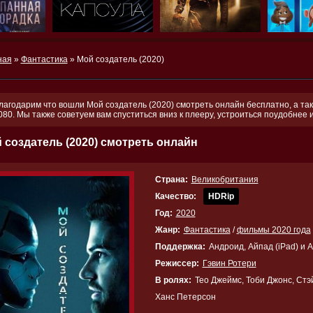
ная
»
Фантастика
» Мой создатель (2020)
лагодарим что вошли Мой создатель (2020) смотреть онлайн бесплатно, а так
080. Мы также советуем вам спуститься вниз к плееру, устроиться поудобнее
 создатель (2020) смотреть онлайн
Страна:
Великобритания
Качество:
HDRip
Год:
2020
Жанр:
Фантастика
/
фильмы 2020 года
Поддержка:
Андроид, Айпад (iPad) и 
Режиссер:
Гэвин Ротери
В ролях:
Тео Джеймс, Тоби Джонс, Ст
Ханс Петерсон