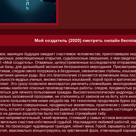
Мой создатель (2020) смотреть онлайн беспла
кое, манящее будущее ожидает счастливое человечество, приготовившее не
диозные, революционные открытия, судьбоносные свершения, о чем свидете
т «Мой создатель». Отважные, целеустремленные исследователи отправляю
ые базы, для дальнейшей экспансии безграничного мироздания. Присматрива
ктикам, следом смело погружаясь в бездонные, океанические глубины, изыск
ветания ценные руды. Все это благополучие становится возможным лишь пос
альности мудрых ученых, множественных изысканий, порой проб и критически
ллект. Это сразу позволило многократно увеличить сложнейшие, многоуровн
низмы наиболее опасные производственные работы, следом, продвинутые р
ляться для личного пользования граждан. Высокотехнологические андроиды,
ально заложенной программе, не отклоняясь от законов ни на йоту, хотя иног
осило пользователям некие неудобства. Но технологии продолжали бурно раз
ляться более совершенные, продвинутые экземпляры, практически с самооб
лось, остается сделать очередной рывок для появления у машин настоящих 
ко на данные разработки было поставлено строжайшее табу.
не непримечательный, тихий мужчина, стоявший у самых истоков внезапного
твительно счастлив собственной судьбой. Наслаждался любимой работой, о
ги. Но происходит чудовищная трагедия, гибнет жена. Герой, скрываясь от р
отип, максимально концентрируясь на чувственной фазе, отвечающей пара