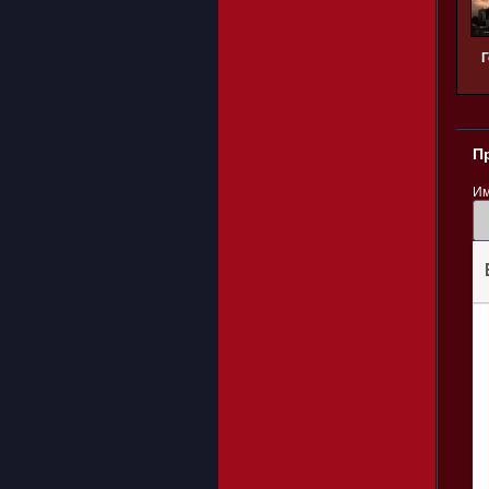
Г
П
Им