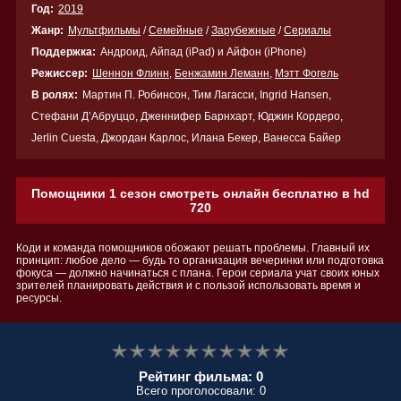
Год:
2019
Жанр:
Мультфильмы
/
Семейные
/
Зарубежные
/
Сериалы
Поддержка:
Андроид, Айпад (iPad) и Айфон (iPhone)
Режиссер:
Шеннон Флинн
,
Бенжамин Леманн
,
Мэтт Фогель
В ролях:
Мартин П. Робинсон, Тим Лагасси, Ingrid Hansen,
Стефани Д’Абруццо, Дженнифер Барнхарт, Юджин Кордеро,
Jerlin Cuesta, Джордан Карлос, Илана Бекер, Ванесса Байер
Помощники 1 сезон смотреть онлайн бесплатно в hd
720
Коди и команда помощников обожают решать проблемы. Главный их
принцип: любое дело — будь то организация вечеринки или подготовка
фокуса — должно начинаться с плана. Герои сериала учат своих юных
зрителей планировать действия и с пользой использовать время и
ресурсы.
Рейтинг фильма: 0
Всего проголосовали: 0