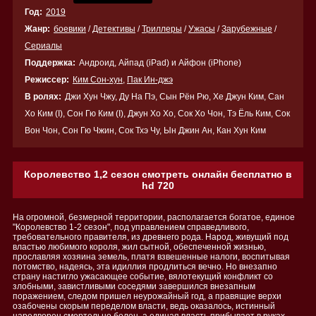
Год:
2019
Жанр:
боевики
/
Детективы
/
Триллеры
/
Ужасы
/
Зарубежные
/
Сериалы
Поддержка:
Андроид, Айпад (iPad) и Айфон (iPhone)
Режиссер:
Ким Сон-хун
,
Пак Ин-джэ
В ролях:
Джи Хун Чжу, Ду На Пэ, Сын Рён Рю, Хе Джун Ким, Сан
Хо Ким (I), Сон Гю Ким (I), Джун Хо Хо, Сок Хо Чон, Тэ Ёль Ким, Сок
Вон Чон, Сон Гю Чжин, Сок Тхэ Чу, Ын Джин Ан, Кан Хун Ким
Королевство 1,2 сезон смотреть онлайн бесплатно в
hd 720
На огромной, безмерной территории, располагается богатое, единое
"Королевство 1-2 сезон", под управлением справедливого,
требовательного правителя, из древнего рода. Народ, живущий под
властью любимого короля, жил сытной, обеспеченной жизнью,
прославляя хозяина земель, платя взвешенные налоги, воспитывая
потомство, надеясь, эта идиллия продлиться вечно. Но внезапно
страну настигло ужасающее событие, вялотекущий конфликт со
злобными, завистливыми соседями завершился внезапным
поражением, следом пришел неурожайный год, а правящие верхи
озабочены скорым переделом власти, ведь оказалось, истинный