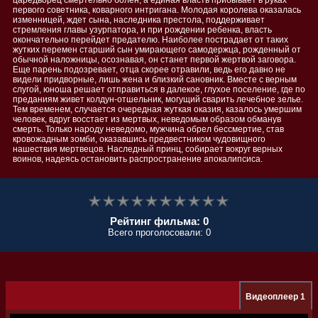
царедворец смертельно болен, а единая власть прибывает в руках
первого советника, коварного интригана. Молодая королева оказалась
изменницей, ждет сына, наследника престола, поддерживает
стремления главы узурпатора, и при рождении ребенка, власть
окончательно перейдет предателю. Наиболее пострадает от таких
жутких перемен старший сын умирающего самодержца, рожденный от
обычной наложницы, осознавая, он станет первой жертвой заговора.
Еще парень подозревает, отца скорее отравили, ведь его давно не
видели придворные, лишь жена и близкий сановник. Вместе с верным
слугой, юноша решает отправиться в далекое, глухое поселение, где по
преданиям живет колдун-отшельник, могущий сварить лечебное зелье.
Тем временем, случается очередная жуткая оказия, казалось умершим
человек, вдруг восстает из мертвых, неведомым образом обманув
смерть. Только народу неведомо, мужчина обрел бессмертие, став
кровожадным зомби, оказавшись предвестником чудовищного
нашествия мертвецов. Наследный принц, собирает вокруг верных
воинов, надеясь остановить распространение апокалипсиса.
Рейтинг фильма: 0
Всего проголосовали: 0
Видеоплеер 1